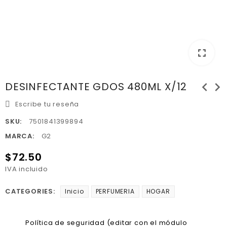
fullscreen
chevron_left
chevron_right
DESINFECTANTE GDOS 480ML X/12
Escribe tu reseña
SKU:
7501841399894
MARCA:
G2
$72.50
IVA incluido
CATEGORIES:
Inicio
PERFUMERIA
HOGAR
Política de seguridad (editar con el módulo