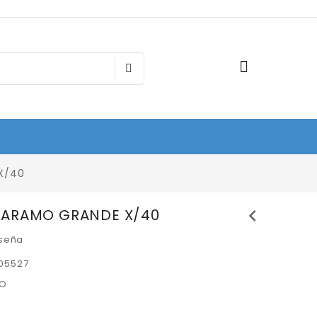
X/40
chevron_left
 ARAMO GRANDE X/40
eseña
05527
O