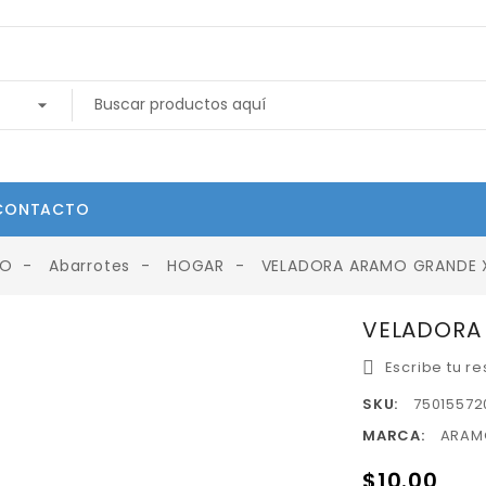
CONTACTO
IO
Abarrotes
HOGAR
VELADORA ARAMO GRANDE 
VELADORA
Escribe tu r
SKU:
75015572
MARCA:
ARAM
$10.00