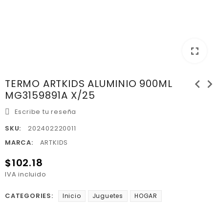
fullscreen
chevron_left
chevron_right
TERMO ARTKIDS ALUMINIO 900ML
MG3159891A X/25
Escribe tu reseña
SKU:
202402220011
MARCA:
ARTKIDS
$102.18
IVA incluido
CATEGORIES:
Inicio
Juguetes
HOGAR