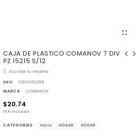
fullscreen
chevron_left
chevron_right
CAJA DE PLASTICO COMANOV 7 DIV
PZ 15215 S/12
Escribe tu reseña
SKU:
135011152155
MARCA:
COMANOV
$20.74
IVA incluido
CATEGORIES:
Inicio
HOGAR
HOGAR