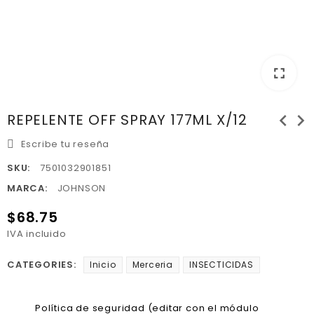
fullscreen
chevron_left
chevron_right
REPELENTE OFF SPRAY 177ML X/12
Escribe tu reseña
SKU:
7501032901851
MARCA:
JOHNSON
$68.75
IVA incluido
CATEGORIES:
Inicio
Merceria
INSECTICIDAS
Política de seguridad (editar con el módulo