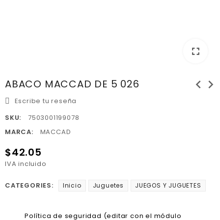
fullscreen
chevron_left
chevron_right
ABACO MACCAD DE 5 026
Escribe tu reseña
SKU:
7503001199078
MARCA:
MACCAD
$42.05
IVA incluido
CATEGORIES:
Inicio
Juguetes
JUEGOS Y JUGUETES
Política de seguridad (editar con el módulo