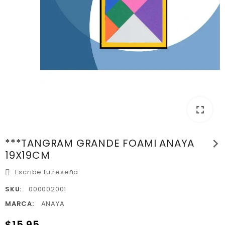
fullscreen
chevron_right
***TANGRAM GRANDE FOAMI ANAYA
19X19CM
Escribe tu reseña
SKU:
000002001
MARCA:
ANAYA
$15.95