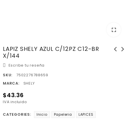
fullscreen
chevron_left
chevron_right
LAPIZ SHELY AZUL C/12PZ C12-BR
X/144
Escribe tu reseña
SKU:
7502276788659
MARCA:
SHELY
$43.36
IVA incluido
CATEGORIES:
Inicio
Papeleria
LAPICES