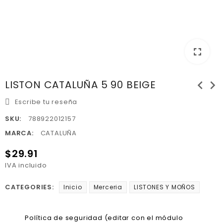
fullscreen
chevron_left
chevron_right
LISTON CATALUÑA 5 90 BEIGE
Escribe tu reseña
SKU:
788922012157
MARCA:
CATALUÑA
$29.91
IVA incluido
CATEGORIES:
Inicio
Merceria
LISTONES Y MOÑOS
Política de seguridad (editar con el módulo