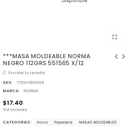
fullscreen
chevron_left
chevron_right
***MASA MOLDEABLE NORMA
NEGRO 112GRS 551565 X/12
Escribe tu reseña
SKU:
7702111515659
MARCA:
NORMA
$17.40
IVA incluido
CATEGORIES:
Inicio
Papeleria
MASAS MOLDEABLES