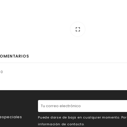
fullscreen
OMENTARIOS
30
 especiales
Puede darse de baja en cualquier momento. Por e
información de contacto.