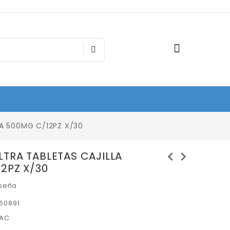
A 500MG C/12PZ X/30
chevron_left
chevron_right
TRA TABLETAS CAJILLA
2PZ X/30
eseña
60891
AC