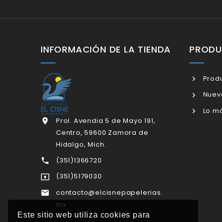
INFORMACIÓN DE LA TIENDA
PROD
Produ
Nuev
Lo má
Prol. Avendia 5 de Mayo 191,

Centro, 59600 Zamora de
Hidalgo, Mich.
(351)1366720

(351)5179030

contacto@elcisnepapelerias.

mx
Este sitio web utiliza cookies para