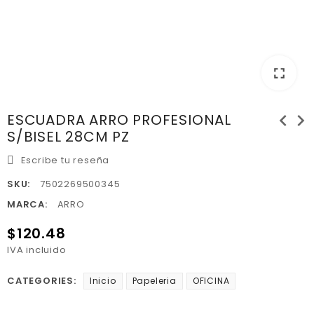
fullscreen
chevron_left
chevron_right
ESCUADRA ARRO PROFESIONAL
S/BISEL 28CM PZ
Escribe tu reseña
SKU:
7502269500345
MARCA:
ARRO
$120.48
IVA incluido
CATEGORIES:
Inicio
Papeleria
OFICINA