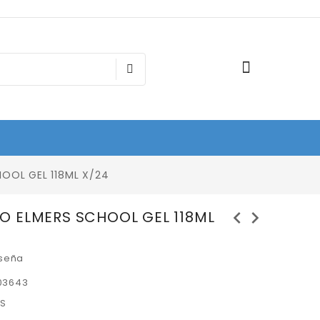
OOL GEL 118ML X/24
chevron_left
chevron_right
 ELMERS SCHOOL GEL 118ML
eseña
03643
S