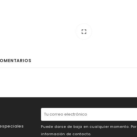
fullscreen
OMENTARIOS
 especiales
Puede darse de baja en cualquier momento. Por e
información de contacto.