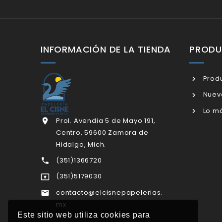
INFORMACIÓN DE LA TIENDA
PROD
Produ
Nuev
Lo má
Prol. Avendia 5 de Mayo 191,

Centro, 59600 Zamora de
Hidalgo, Mich.
(351)1366720

(351)5179030

contacto@elcisnepapelerias.

mx
Este sitio web utiliza cookies para