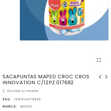
fullscreen
chevron_left
chevron_right
SACAPUNTAS MAPED CROC CROS
INNOVATION C/12PZ 017682
Escribe tu reseña
SKU:
13154140176829
MARCA:
MAPED