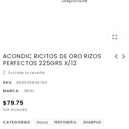
fullscreen
chevron_left
chevron_right
ACONDIC RICITOS DE ORO RIZOS
PERFECTOS 225GRS X/12
Escribe tu reseña
SKU:
850040940794
MARCA:
GRISI
$79.75
IVA incluido
CATEGORIES:
Inicio
PERFUMERIA
SHAMPOO