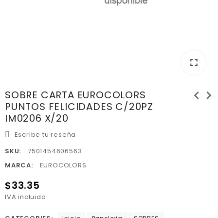
fullscreen
chevron_left
chevron_right
SOBRE CARTA EUROCOLORS
PUNTOS FELICIDADES C/20PZ
IM0206 X/20
Escribe tu reseña
SKU:
7501454606563
MARCA:
EUROCOLORS
$33.35
IVA incluido