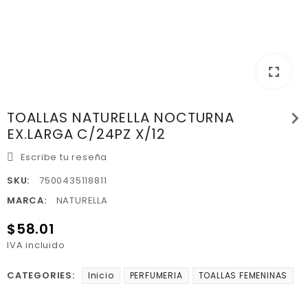
fullscreen
chevron_right
TOALLAS NATURELLA NOCTURNA
EX.LARGA C/24PZ X/12
Escribe tu reseña
SKU:
7500435118811
MARCA:
NATURELLA
$58.01
IVA incluido
CATEGORIES:
Inicio
PERFUMERIA
TOALLAS FEMENINAS