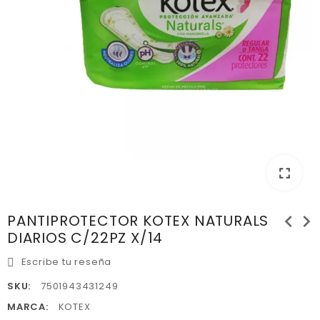
fullscreen
chevron_left
chevron_right
PANTIPROTECTOR KOTEX NATURALS
DIARIOS C/22PZ X/14
Escribe tu reseña
SKU:
7501943431249
MARCA:
KOTEX