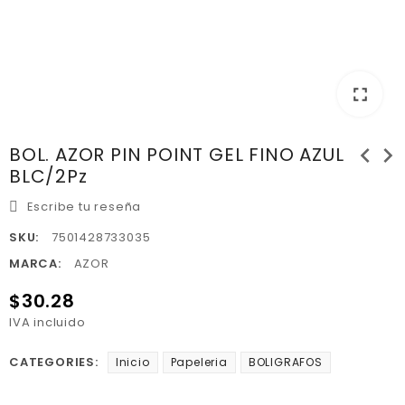
fullscreen
chevron_left
chevron_right
BOL. AZOR PIN POINT GEL FINO AZUL
BLC/2Pz
Escribe tu reseña
SKU:
7501428733035
MARCA:
AZOR
$30.28
IVA incluido
CATEGORIES:
Inicio
Papeleria
BOLIGRAFOS