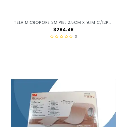
TELA MICROPORE 3M PIEL 2.5CM X 9.1M C/12PZ X/10
Precio
$284.48
0