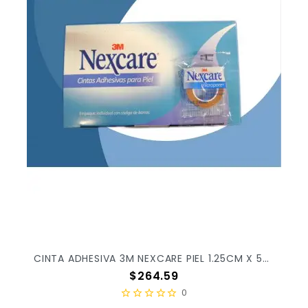
CINTA ADHESIVA 3M NEXCARE PIEL 1.25CM X 5M C/24PZ X/10
Precio
$264.59
0