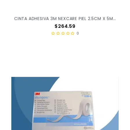
CINTA ADHESIVA 3M NEXCARE PIEL 2.5CM X 5M C/12PZ X/10
Precio
$264.59
0