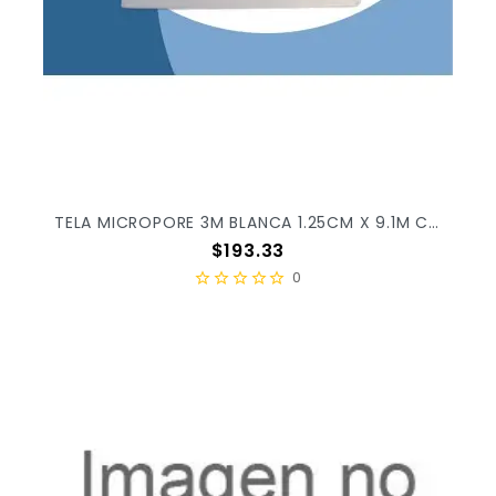
TELA MICROPORE 3M BLANCA 1.25CM X 9.1M C/24PZ X/10
Precio
$193.33
0