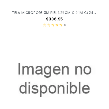
TELA MICROPORE 3M PIEL 1.25CM X 9.1M C/24PZ X/10
Precio
$336.95
0