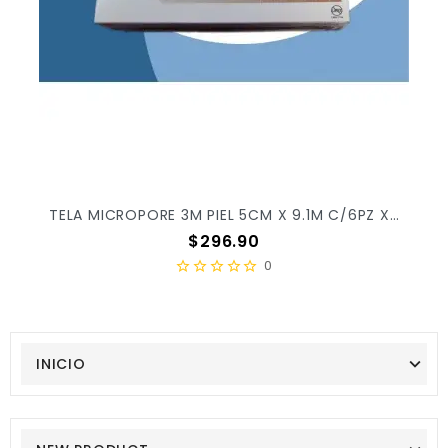
TELA MICROPORE 3M PIEL 5CM X 9.1M C/6PZ X/10
Precio
$296.90
0
INICIO