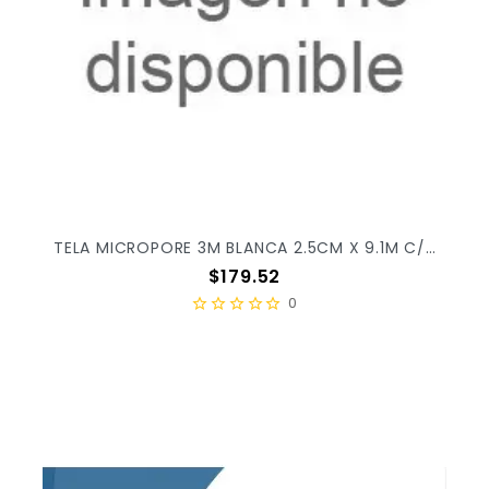
TELA MICROPORE 3M BLANCA 2.5CM X 9.1M C/12PZ X/10
Precio
$179.52
0