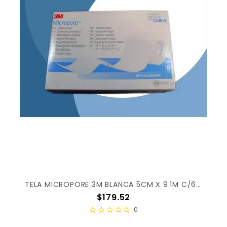
TELA MICROPORE 3M BLANCA 5CM X 9.1M C/6PZ X/10
Precio
$179.52
0