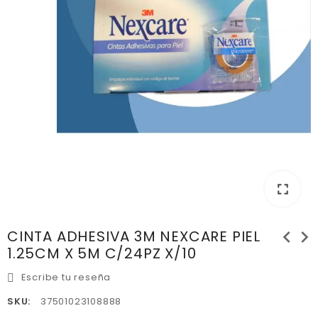
fullscreen
chevron_left
chevron_right
CINTA ADHESIVA 3M NEXCARE PIEL
1.25CM X 5M C/24PZ X/10
Escribe tu reseña
SKU:
37501023108888