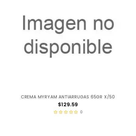
CREMA MYRYAM ANTIARRUGAS 65GR X/50
Precio
$129.59
0