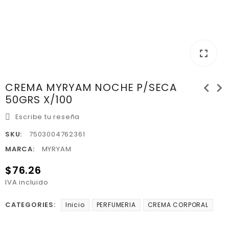
fullscreen
chevron_left
chevron_right
CREMA MYRYAM NOCHE P/SECA
50GRS X/100
Escribe tu reseña
SKU:
7503004762361
MARCA:
MYRYAM
$76.26
IVA incluido
CATEGORIES:
Inicio
PERFUMERIA
CREMA CORPORAL