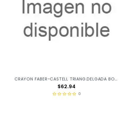
CRAYON FABER-CASTELL TRIANG.DELGADA BORRABLE C/24PZ 222024
Precio
$62.94
0