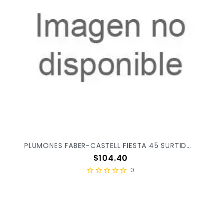
PLUMONES FABER-CASTELL FIESTA 45 SURTIDO BOTE C/48PZ
Precio
$104.40
0