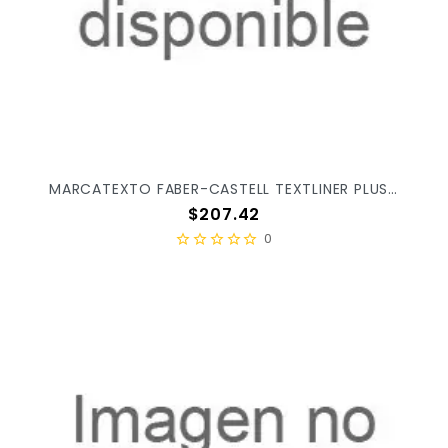
MARCATEXTO FABER-CASTELL TEXTLINER PLUS C/15PZ 557325
Precio
$207.42
0