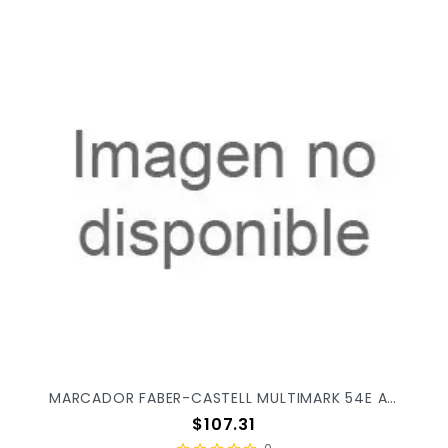
MARCADOR FABER-CASTELL MULTIMARK 54E AZUL C/12PZ 153151
Precio
$107.31