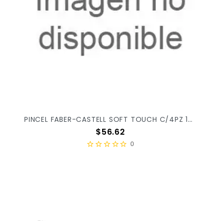
PINCEL FABER-CASTELL SOFT TOUCH C/4PZ 181600
Precio
$56.62
0