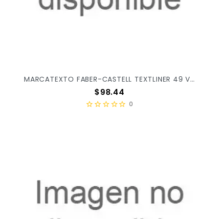
MARCATEXTO FABER-CASTELL TEXTLINER 49 VERDE C/12PZ 554963
Precio
$98.44
0