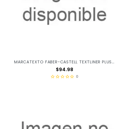
MARCATEXTO FABER-CASTELL TEXTLINER PLUS PASTEL C/8PZ 557367
Precio
$94.98
0