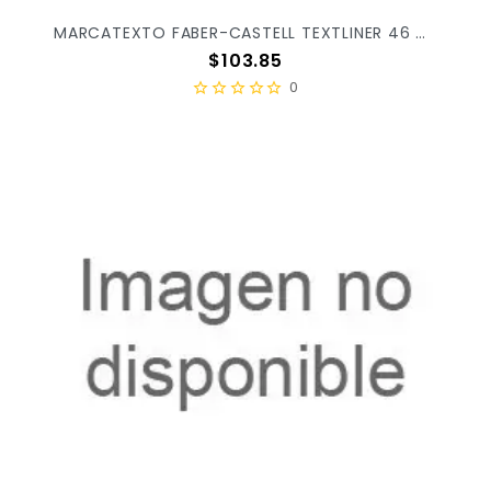
MARCATEXTO FABER-CASTELL TEXTLINER 46 METALLIC C/4PZ 154640
Precio
$103.85
0