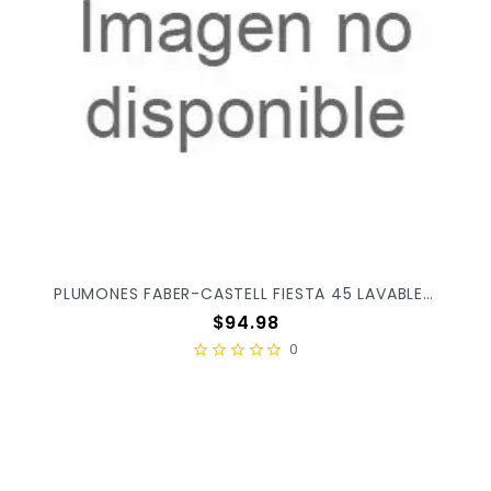
PLUMONES FABER-CASTELL FIESTA 45 LAVABLES SURTIDO C/12PZ 555329
Precio
$94.98
0