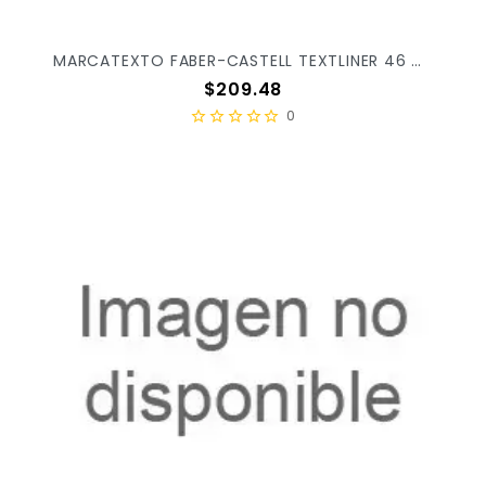
MARCATEXTO FABER-CASTELL TEXTLINER 46 METALLIC C/8PZ 154689
Precio
$209.48
0