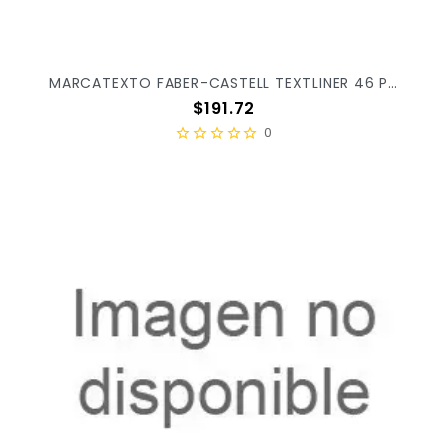
MARCATEXTO FABER-CASTELL TEXTLINER 46 PASTEL C/8PZ 254626
Precio
$191.72
0