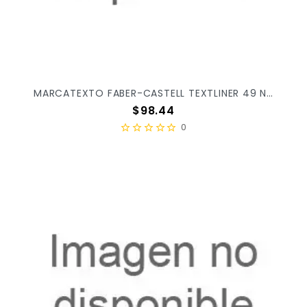
MARCATEXTO FABER-CASTELL TEXTLINER 49 NARANJA C/12PZ 554915
Precio
$98.44
0