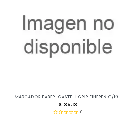
MARCADOR FABER-CASTELL GRIP FINEPEN C/10PZ 451410
Precio
$135.13
0