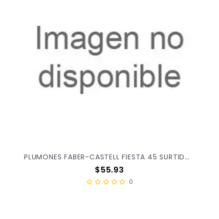
PLUMONES FABER-CASTELL FIESTA 45 SURTIDO C/12PZ 555314
Precio
$55.93
0