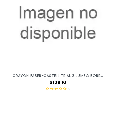
CRAYON FABER-CASTELL TRIANG.JUMBO BORRABLE C/24PZ 243024
Precio
$109.10
0