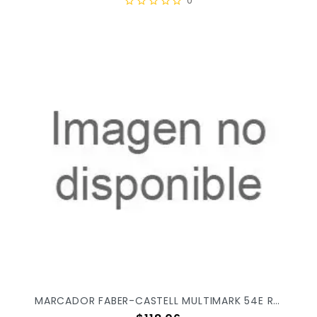
0
MARCADOR FABER-CASTELL MULTIMARK 54E ROJO C/12PZ 153121