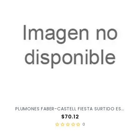
PLUMONES FABER-CASTELL FIESTA SURTIDO ESTUCHE C/12PZ 555316
Precio
$70.12
0