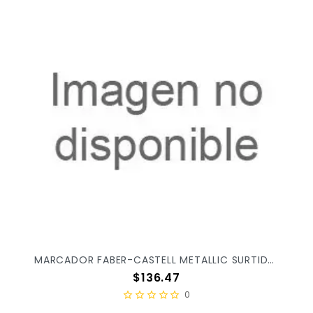
MARCADOR FABER-CASTELL METALLIC SURTIDO C/6PZ 452006
Precio
$136.47
0