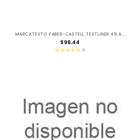
MARCATEXTO FABER-CASTELL TEXTLINER 49 AMARILLO C/12PZ 554907
Precio
$98.44
0