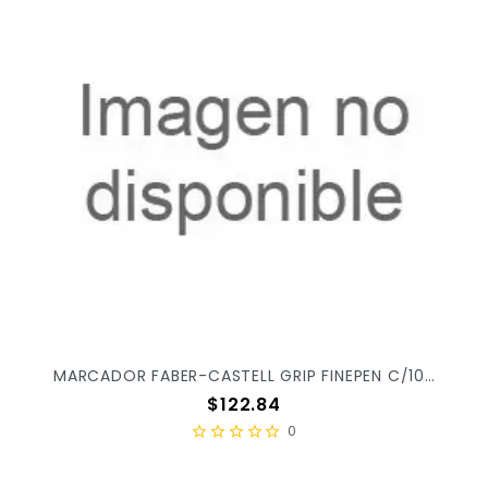
MARCADOR FABER-CASTELL GRIP FINEPEN C/10PZ 451411
Precio
$122.84
0