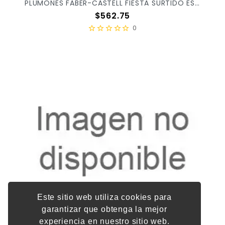
PLUMONES FABER-CASTELL FIESTA SURTIDO ESTUCHE C/60PZ 555360
Precio
$562.75
0
Este sitio web utiliza cookies para
garantizar que obtenga la mejor
experiencia en nuestro sitio web.