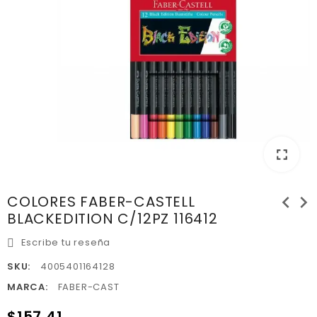
fullscreen
chevron_left
chevron_right
COLORES FABER-CASTELL
BLACKEDITION C/12PZ 116412
Escribe tu reseña
SKU:
4005401164128
MARCA:
FABER-CAST
$157.41