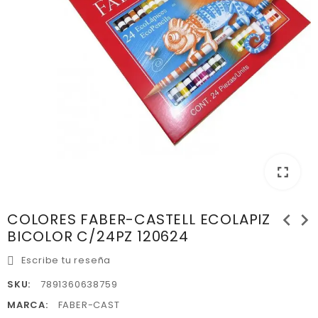
fullscreen
chevron_left
chevron_right
COLORES FABER-CASTELL ECOLAPIZ
BICOLOR C/24PZ 120624
Escribe tu reseña
SKU:
7891360638759
MARCA:
FABER-CAST