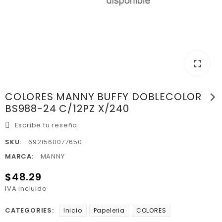
fullscreen
chevron_right
COLORES MANNY BUFFY DOBLECOLOR
BS988-24 C/12PZ X/240
Escribe tu reseña
SKU:
6921560077650
MARCA:
MANNY
$48.29
IVA incluido
CATEGORIES:
Inicio
Papeleria
COLORES