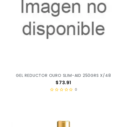
GEL REDUCTOR OURO SLIM-AID 250GRS X/48
Precio
$73.91
0