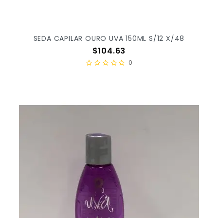
SEDA CAPILAR OURO UVA 150ML S/12 X/48
Precio
$104.63
0