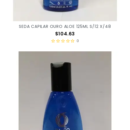
SEDA CAPILAR OURO ALOE 125ML S/12 X/48
Precio
$104.63
0