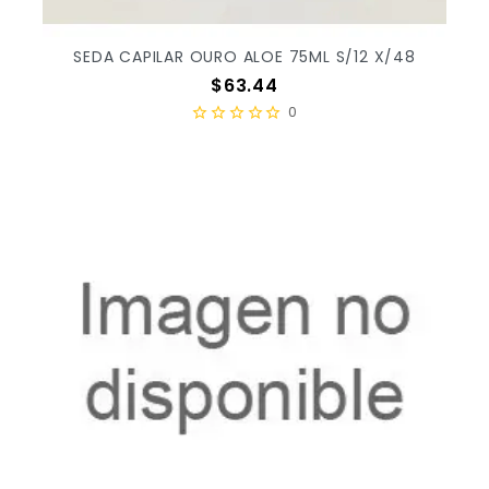
SEDA CAPILAR OURO ALOE 75ML S/12 X/48
Precio
$63.44
0