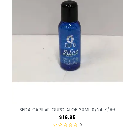
SEDA CAPILAR OURO ALOE 20ML S/24 X/96
Precio
$19.85
0