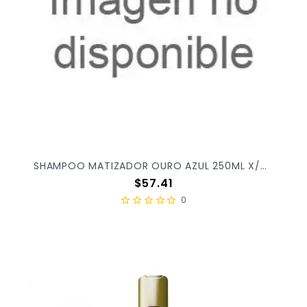
SHAMPOO MATIZADOR OURO AZUL 250ML X/48
Precio
$57.41
0