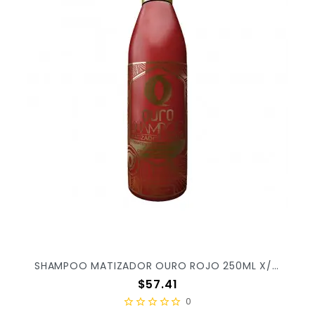
SHAMPOO MATIZADOR OURO ROJO 250ML X/48
Precio
$57.41
0