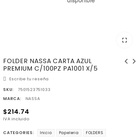
fullscreen
chevron_left
chevron_right
FOLDER NASSA CARTA AZUL
PREMIUM C/100PZ PA1001 X/5
Escribe tu reseña
SKU:
7501523751033
MARCA:
NASSA
$214.74
IVA incluido
CATEGORIES:
Inicio
Papeleria
FOLDERS