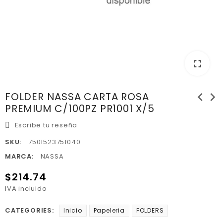
fullscreen
chevron_left
chevron_right
FOLDER NASSA CARTA ROSA
PREMIUM C/100PZ PR1001 X/5
Escribe tu reseña
SKU:
7501523751040
MARCA:
NASSA
$214.74
IVA incluido
CATEGORIES:
Inicio
Papeleria
FOLDERS