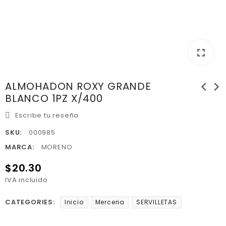
fullscreen
chevron_left
chevron_right
ALMOHADON ROXY GRANDE
BLANCO 1PZ X/400
Escribe tu reseña
SKU:
000985
MARCA:
MORENO
$20.30
IVA incluido
CATEGORIES:
Inicio
Merceria
SERVILLETAS