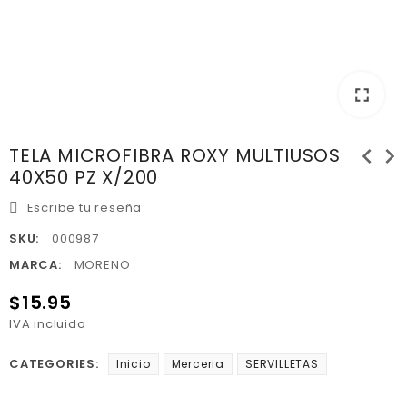
fullscreen
chevron_left
chevron_right
TELA MICROFIBRA ROXY MULTIUSOS
40X50 PZ X/200
Escribe tu reseña
SKU:
000987
MARCA:
MORENO
$15.95
IVA incluido
CATEGORIES:
Inicio
Merceria
SERVILLETAS