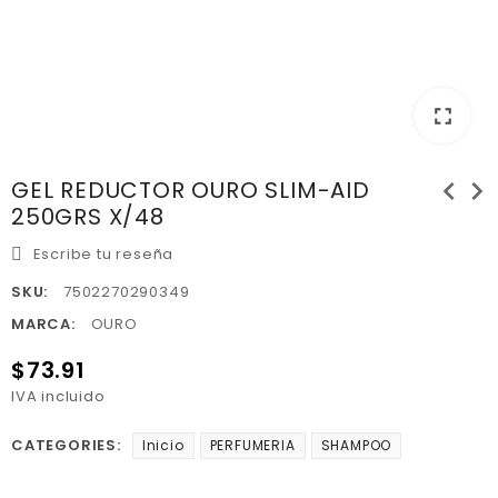
fullscreen
chevron_left
chevron_right
GEL REDUCTOR OURO SLIM-AID
250GRS X/48
Escribe tu reseña
SKU:
7502270290349
MARCA:
OURO
$73.91
IVA incluido
CATEGORIES:
Inicio
PERFUMERIA
SHAMPOO